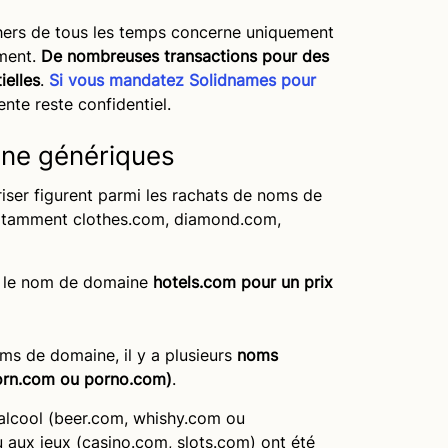
hers de tous les temps concerne uniquement
ment.
De nombreuses transactions pour des
ielles
.
Si vous mandatez Solidnames pour
vente reste confidentiel.
ne génériques
ser figurent parmi les rachats de noms de
a notamment clothes.com, diamond.com,
é le nom de domaine
hotels.com pour un prix
s de domaine, il y a plusieurs
noms
 porn.com ou porno.com)
.
’alcool (beer.com, whishy.com ou
 aux jeux (casino.com, slots.com) ont été