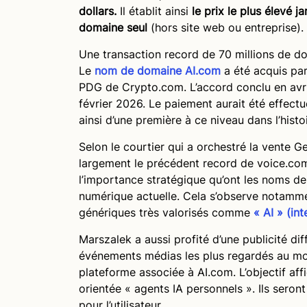
dollars.
Il établit ainsi
le prix le plus élevé
domaine seul
(hors site web ou entreprise).
Une transaction record de 70 millions de do
Le
nom de domaine AI.com
a été acquis par 
PDG de Crypto.com. L’accord conclu en avri
février 2026. Le paiement aurait été effectu
ainsi d’une première à ce niveau dans l’his
Selon le courtier qui a orchestré la vente 
largement le précédent record de voice.com à
l’importance stratégique qu’ont les noms d
numérique actuelle. Cela s’observe notamme
génériques très valorisés comme
« AI » (int
Marszalek a aussi profité d’une publicité dif
événements médias les plus regardés au mond
plateforme associée à AI.com. L’objectif aff
orientée « agents IA personnels ». Ils seron
pour l’utilisateur.