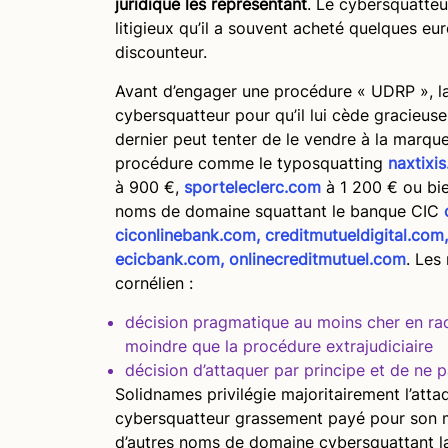
juridique les représentant
. Le cybersquatte
litigieux qu’il a souvent acheté quelques eu
discounteur.
Avant d’engager une procédure « UDRP », l
cybersquatteur pour qu’il lui cède gracieus
dernier peut tenter de le vendre à la marque
procédure comme le typosquatting
naxtixi
à 900 €,
sporteleclerc.com
à 1 200 € ou bie
noms de domaine squattant le banque CIC
ciconlinebank.com, creditmutueldigital.com, 
ecicbank.com, onlinecreditmutuel.com
. Les
cornélien :
décision
pragmatique au moins cher en rac
moindre que la procédure extrajudiciaire
décision d’
attaquer par principe et de ne 
Solidnames privilégie majoritairement l’att
cybersquatteur grassement payé pour son mé
d’autres noms de domaine cybersquattant la