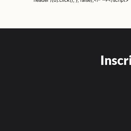
header')[0].click(); }, false);<!– –></script>
Inscr