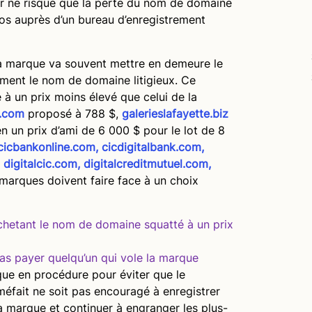
ur ne risque que la perte du nom de domaine
ros auprès d’un bureau d’enregistrement
a marque va souvent mettre en demeure le
ement le nom de domaine litigieux. Ce
 à un prix moins élevé que celui de la
s.com
proposé à 788 $,
galerieslafayette.biz
n un prix d’ami de 6 000 $ pour le lot de 8
cicbankonline.com, cicdigitalbank.com,
digitalcic.com, digitalcreditmutuel.com,
 marques doivent faire face à un choix
hetant le nom de domaine squatté à un prix
pas payer quelqu’un qui vole la marque
aque en procédure pour éviter que le
fait ne soit pas encouragé à enregistrer
 marque et continuer à engranger les plus-