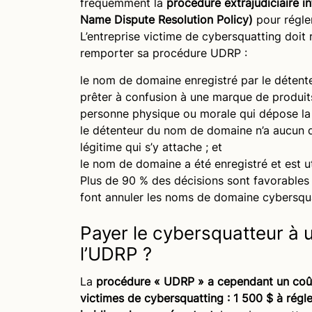
fréquemment la
procédure extrajudiciaire 
Name Dispute Resolution Policy)
pour régler
L’entreprise victime de cybersquatting doit r
remporter sa procédure UDRP :
le nom de domaine enregistré par le détent
prêter à confusion à une marque
de produits
personne physique ou morale qui dépose la p
le détenteur du nom de domaine n’a aucun 
légitime
qui s’y attache ; et
le nom de domaine a été enregistré et est
u
Plus de 90 % des décisions sont favorables 
font annuler les noms de domaine cybersqu
Payer le cybersquatteur à 
l’UDRP ?
La
procédure « UDRP » a cependant un coû
victimes de cybersquatting : 1 500 $ à régler