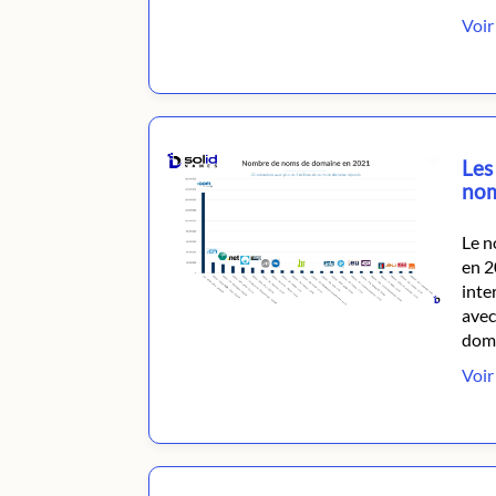
Voir 
Les
nom
Le n
en 2
inte
avec
doma
Voir 