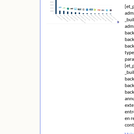
[et_
admi
_bui
admi
back
back
back
type
para
[et_
_bui
back
back
back
annu
exte
entr
en r
cont