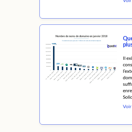
Voir 
Que
plu
Il e
cons
l’ex
doma
suff
enre
Soli
Voir 