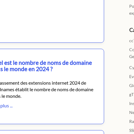
Po
ex
C
cc
Co
Ge
l est le nombre de noms de domaine
Cy
s le monde en 2024 ?
Ev
lassement des extensions internet 2024 de
Gl
dnames établit le nombre de noms de domaine
g
 le monde.
In
plus ...
N
Ra
SS