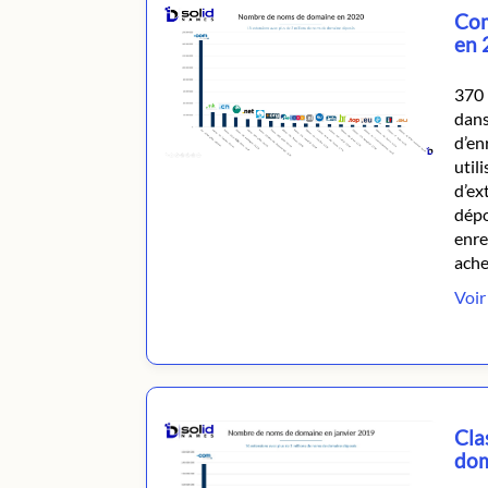
Com
en 
370 
dans
d’en
util
d’ex
dépo
enre
ache
Voir 
Cla
dom