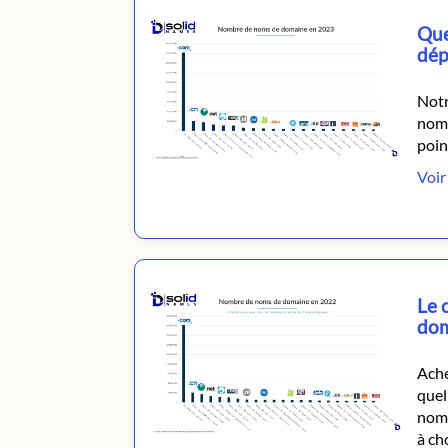
Que
dép
Notr
nomb
poin
Voir 
Le 
dom
Ache
quel
noms
à ch