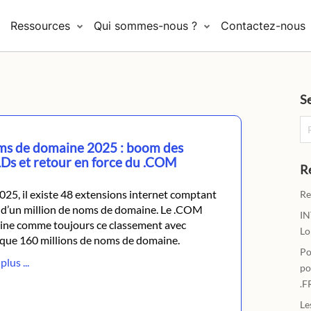
Ressources
Qui sommes-nous ?
Contactez-nous
S
Re
s de domaine 2025 : boom des
Ds et retour en force du .COM
R
025, il existe 48 extensions internet comptant
Re
 d’un million de noms de domaine. Le .COM
IN
ne comme toujours ce classement avec
Lo
que 160 millions de noms de domaine.
Po
plus ...
po
.F
Le