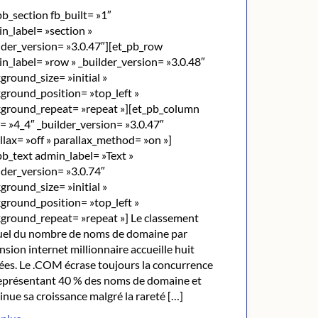
pb_section fb_built= »1″
n_label= »section »
lder_version= »3.0.47″][et_pb_row
n_label= »row » _builder_version= »3.0.48″
ground_size= »initial »
ground_position= »top_left »
ground_repeat= »repeat »][et_pb_column
= »4_4″ _builder_version= »3.0.47″
llax= »off » parallax_method= »on »]
pb_text admin_label= »Text »
lder_version= »3.0.74″
ground_size= »initial »
ground_position= »top_left »
ground_repeat= »repeat »] Le classement
el du nombre de noms de domaine par
nsion internet millionnaire accueille huit
ées. Le .COM écrase toujours la concurrence
eprésentant 40 % des noms de domaine et
inue sa croissance malgré la rareté […]