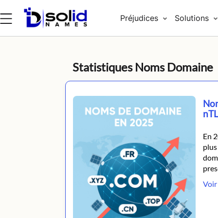
Préjudices
Solutions
Statistiques Noms Domaine
Nom
nTL
En 2
plus
domi
pres
Voir 