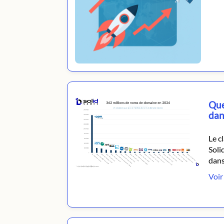
Que
dan
Le c
Soli
dans
Voir 