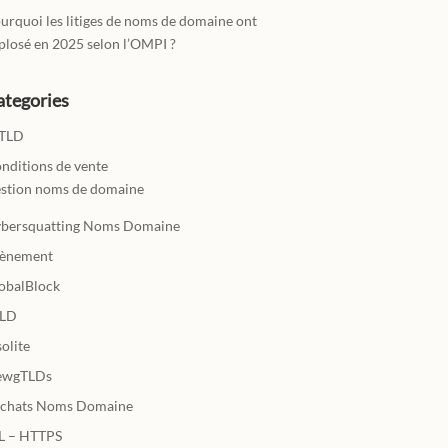
urquoi les litiges de noms de domaine ont
plosé en 2025 selon l’OMPI ?
ategories
TLD
nditions de vente
stion noms de domaine
bersquatting Noms Domaine
ènement
obalBlock
TLD
solite
ewgTLDs
chats Noms Domaine
L – HTTPS