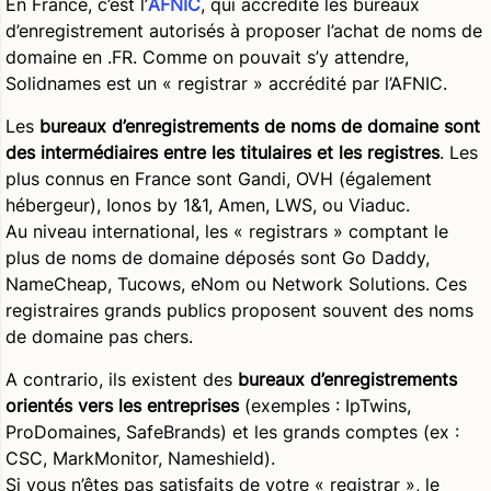
En France, c’est l’
AFNIC
, qui accrédite les bureaux
d’enregistrement autorisés à proposer l’achat de noms de
domaine en .FR. Comme on pouvait s’y attendre,
Solidnames est un « registrar » accrédité par l’AFNIC.
Les
bureaux d’enregistrements de noms de domaine sont
des intermédiaires entre les titulaires et les registres
. Les
plus connus en France sont Gandi, OVH (également
hébergeur), Ionos by 1&1, Amen, LWS, ou Viaduc.
Au niveau international, les « registrars » comptant le
plus de noms de domaine déposés sont Go Daddy,
NameCheap, Tucows, eNom ou Network Solutions. Ces
registraires grands publics proposent souvent des noms
de domaine pas chers.
A contrario, ils existent des
bureaux d’enregistrements
orientés vers les entreprises
(exemples : IpTwins,
ProDomaines, SafeBrands) et les grands comptes (ex :
CSC, MarkMonitor, Nameshield).
Si vous n’êtes pas satisfaits de votre « registrar », le