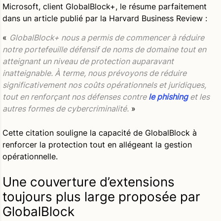
Microsoft, client GlobalBlock+, le résume parfaitement
dans un article publié par la Harvard Business Review :
«
GlobalBlock+ nous a permis de commencer à réduire
notre portefeuille défensif de noms de domaine tout en
atteignant un niveau de protection auparavant
inatteignable. À terme, nous prévoyons de réduire
significativement nos coûts opérationnels et juridiques,
tout en renforçant nos défenses contre
le phishing
et les
autres formes de cybercriminalité.
»
Cette citation souligne la capacité de GlobalBlock à
renforcer la protection tout en allégeant la gestion
opérationnelle.
Une couverture d’extensions
toujours plus large proposée par
GlobalBlock