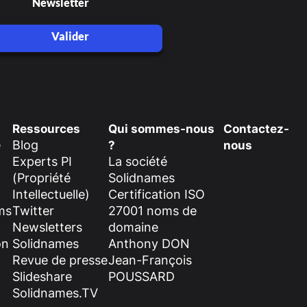
Newsletter
Valider
Ressources
Qui sommes-nous
Contactez-
e
Blog
?
nous
Experts PI
La société
(Propriété
Solidnames
Intellectuelle)
Certification ISO
ms
Twitter
27001 noms de
Newsletters
domaine
on
Solidnames
Anthony DON
Revue de presse
Jean-François
Slideshare
POUSSARD
Solidnames.TV