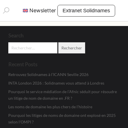
Rechercher :
Newsletter
Extranet Solidnames
Search
Rechercher :
Recent Posts
Retrouvez Solidnames à l’ICANN Seville 2026
INTA London 2026 : Solidnames vous attend à Londres
Pourquoi le service médiation de l’Afnic séduit pour résoudre
un litige de nom de domaine en .FR ?
Les noms de domaine les plus chers de l’histoire
Pourquoi les litiges de noms de domaine ont explosé en 2025
selon l’OMPI ?