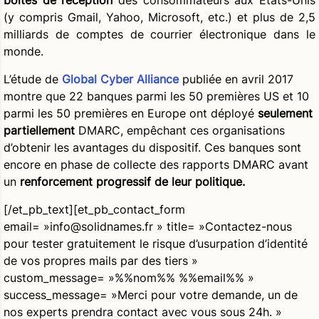
boîtes de réception
des consommateurs aux États-Unis
(y compris Gmail, Yahoo, Microsoft, etc.) et plus de 2,5
milliards de comptes de courrier électronique dans le
monde.
L’étude de
Global Cyber Alliance
publiée en avril 2017
montre que 22 banques parmi les 50 premières US et 10
parmi les 50 premières en Europe ont déployé
seulement
partiellement
DMARC, empêchant ces organisations
d’obtenir les avantages du dispositif. Ces banques sont
encore en phase de collecte des rapports DMARC avant
un
renforcement progressif de leur politique.
[/et_pb_text][et_pb_contact_form
email= »info@solidnames.fr » title= »Contactez-nous
pour tester gratuitement le risque d’usurpation d’identité
de vos propres mails par des tiers »
custom_message= »%%nom%% %%email%% »
success_message= »Merci pour votre demande, un de
nos experts prendra contact avec vous sous 24h. »