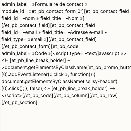
admin_label= »Formulaire de contact »
module_id= »et_pb_contact_form_0″][et_pb_contact_field
field_id= »nom » field_title= »Nom »]
[/et_pb_contact_field][et_pb_contact_field
field_id= »email » field_title= »Adresse e-mail »
field_type= »email »][/et_pb_contact_field]
[/et_pb_contact_form][et_pb_code
admin_label= »Code »]<script type= »text/javascript »>
<!– [et_pb_line_break_holder] –
>document.getElementsByClassName(‘et_pb_promo_butto
[0].addEventListener(« click », function() {
document.getElementsByClassName(‘sellsy-header’)
[0].click(); }, false);<!– [et_pb_line_break_holder] –>
</script>[/et_pb_code][/et_pb_column][/et_pb_row]
[/et_pb_section]