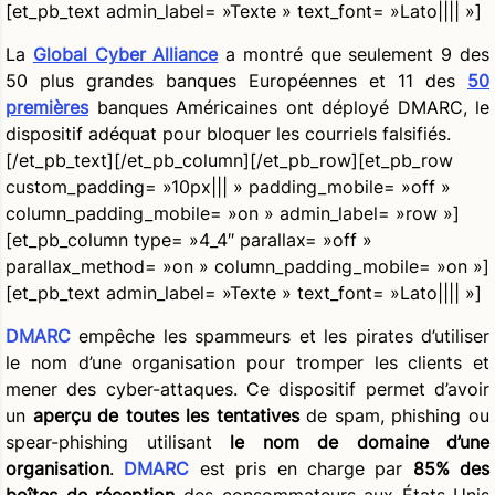
[et_pb_text admin_label= »Texte » text_font= »Lato|||| »]
La
Global Cyber Alliance
a montré que seulement 9 des
50 plus grandes banques Européennes et 11 des
50
premières
banques Américaines ont déployé DMARC, le
dispositif adéquat pour bloquer les courriels falsifiés.
[/et_pb_text][/et_pb_column][/et_pb_row][et_pb_row
custom_padding= »10px||| » padding_mobile= »off »
column_padding_mobile= »on » admin_label= »row »]
[et_pb_column type= »4_4″ parallax= »off »
parallax_method= »on » column_padding_mobile= »on »]
[et_pb_text admin_label= »Texte » text_font= »Lato|||| »]
DMARC
empêche les spammeurs et les pirates d’utiliser
le nom d’une organisation pour tromper les clients et
mener des cyber-attaques. Ce dispositif permet d’avoir
un
aperçu de toutes les tentatives
de spam, phishing ou
spear-phishing utilisant
le nom de domaine d’une
organisation
.
DMARC
est pris en charge par
85% des