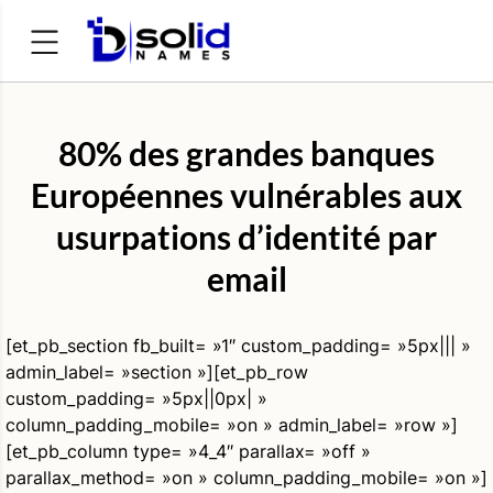
Rechercher :
80% des grandes banques
Européennes vulnérables aux
usurpations d’identité par
email
[et_pb_section fb_built= »1″ custom_padding= »5px||| »
admin_label= »section »][et_pb_row
custom_padding= »5px||0px| »
column_padding_mobile= »on » admin_label= »row »]
[et_pb_column type= »4_4″ parallax= »off »
parallax_method= »on » column_padding_mobile= »on »]